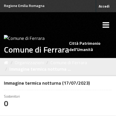
Salta
Regione Emilia Romagna
Accedi
al
contenuto
Città Patrimonio
Comune di Ferrara
dell'Umanità
Organizzazioni
Comune di Ferrara
Immagine termica notturna ...
Immagine termica notturna (17/07/2023)
Sostenitori
0