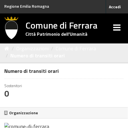
Salta
Regione Emilia Romagna
Accedi
al
contenuto
Comune di Ferrara
Città Patrimonio dell'Umanità
Organizzazioni
Comune di Ferrara
Numero di transiti orari
Numero di transiti orari
Sostenitori
0
Organizzazione