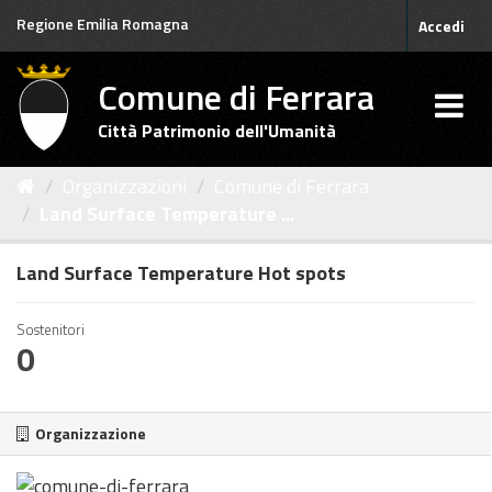
Salta
Regione Emilia Romagna
Accedi
al
contenuto
Comune di Ferrara
Città Patrimonio dell'Umanità
Organizzazioni
Comune di Ferrara
Land Surface Temperature ...
Land Surface Temperature Hot spots
Sostenitori
0
Organizzazione