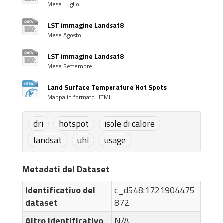
Mese Luglio
LST immagine Landsat8
Mese Agosto
LST immagine Landsat8
Mese Settembre
Land Surface Temperature Hot Spots
Mappa in formato HTML
dri
hotspot
isole di calore
landsat
uhi
usage
Metadati del Dataset
Identificativo del
c_d548:1721904475
dataset
872
Altro identificativo
N/A