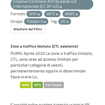
Creative Commons Attribuzione 4.0
Internazionale (CC BY 4.0)
Formati:
SHP
WFS
WMS
Gruppi:
Trasporti
Tag:
ztl
Risultato del Filtro
Zone a traffico limitato (ZTL esistente)
PUMS: Aprile 2020 Le zone a traffico limitato,
ZTL, sono aree ad accesso limitato per
particolari categorie di veicoli,
permanentemente oppure in determinate
fasce orarie Lo...
WMS
WFS
Esri Shape
E' possibile inoltre accedere al registro usando le
API