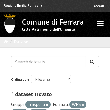
Salta
Regione Emilia Romagna
Accedi
al
contenuto
Comune di Ferrara
Città Patrimonio dell'Umanità
Dataset
Ordina per
1 dataset trovato
Gruppi:
Trasporti
Formati:
WFS