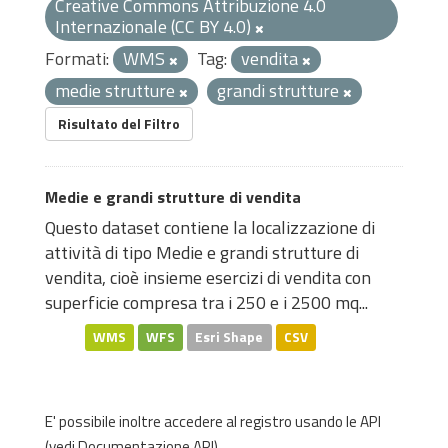
Creative Commons Attribuzione 4.0
Internazionale (CC BY 4.0)
Formati:
WMS
Tag:
vendita
medie strutture
grandi strutture
Risultato del Filtro
Medie e grandi strutture di vendita
Questo dataset contiene la localizzazione di
attività di tipo Medie e grandi strutture di
vendita, cioè insieme esercizi di vendita con
superficie compresa tra i 250 e i 2500 mq...
WMS
WFS
Esri Shape
CSV
E' possibile inoltre accedere al registro usando le
API
(vedi
Documentazione API
).