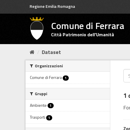
Salta
Regione Emilia Romagna
al
contenuto
Comune di Ferrara
Città Patrimonio dell'Umanità
Dataset
Organizzazioni
Comune di Ferrara
1
Gruppi
1 
Ambiente
1
Fo
Trasporti
1
Zon