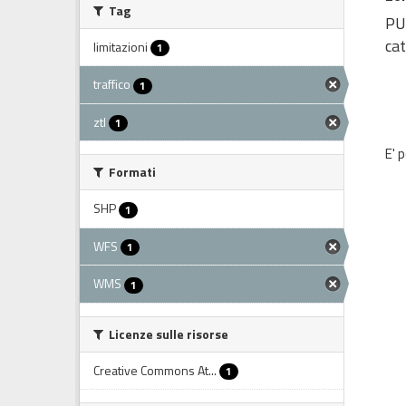
Tag
PUM
cat
limitazioni
1
traffico
1
ztl
1
E' 
Formati
SHP
1
WFS
1
WMS
1
Licenze sulle risorse
Creative Commons At...
1