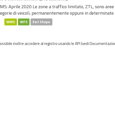
S: Aprile 2020 Le zone a traffico limitato, ZTL, sono aree 
egorie di veicoli, permanentemente oppure in determinate fa
WMS
WFS
Esri Shape
possibile inoltre accedere al registro usando le
API
(vedi
Documentazion