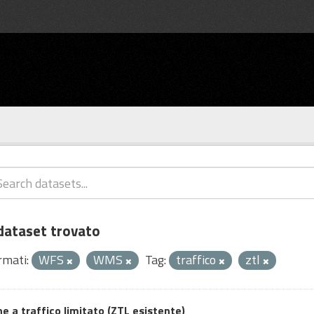
dataset trovato
rmati:
WFS
WMS
Tag:
traffico
ztl
e a traffico limitato (ZTL esistente)