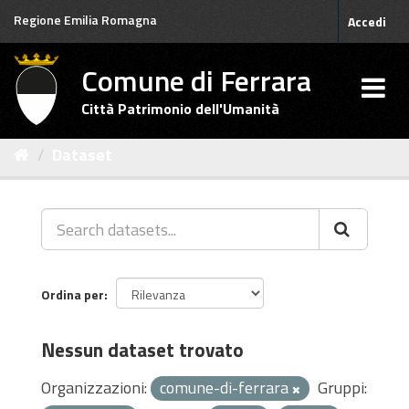
Salta
Regione Emilia Romagna
Accedi
al
contenuto
Comune di Ferrara
Città Patrimonio dell'Umanità
Dataset
Ordina per
Nessun dataset trovato
Organizzazioni:
comune-di-ferrara
Gruppi: