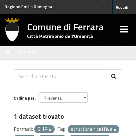
Salta
Regione Emilia Romagna
Accedi
al
contenuto
Comune di Ferrara
Città Patrimonio dell'Umanità
Dataset
Ordina per
1 dataset trovato
Formati:
SHP
Tag:
struttura ricettiva