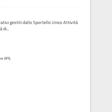
ivi gestiti dallo Sportello Unico Attività
di...
e API
).