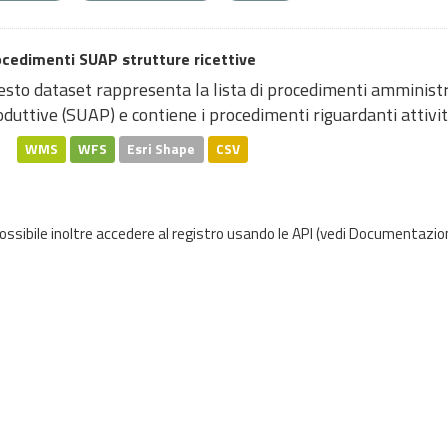
cedimenti SUAP strutture ricettive
sto dataset rappresenta la lista di procedimenti amministrat
duttive (SUAP) e contiene i procedimenti riguardanti attività 
WMS
WFS
Esri Shape
CSV
possibile inoltre accedere al registro usando le
API
(vedi
Documentazion