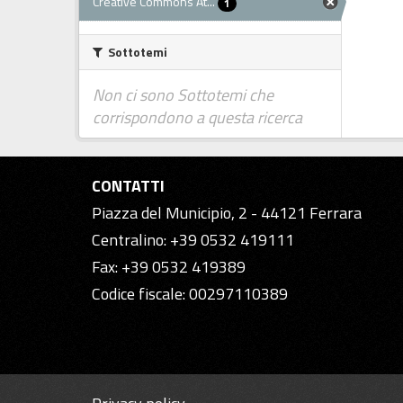
Creative Commons At...
1
Sottotemi
Non ci sono Sottotemi che
corrispondono a questa ricerca
CONTATTI
Piazza del Municipio, 2 - 44121 Ferrara
Centralino: +39 0532 419111
Fax: +39 0532 419389
Codice fiscale: 00297110389