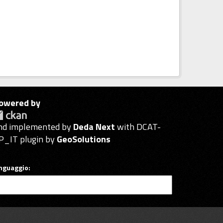
owered by
nd implemented by
Deda Next
with DCAT-
P_IT plugin by
GeoSolutions
inguaggio