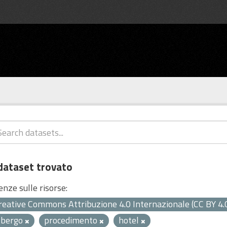
dataset trovato
enze sulle risorse:
reative Commons Attribuzione 4.0 Internazionale (CC BY 4.
lbergo
procedimento
hotel