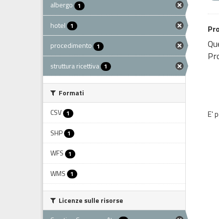
albergo
1
hotel
1
Pro
Que
procedimento
1
Pro
struttura ricettiva
1
Formati
CSV
1
E' 
SHP
1
WFS
1
WMS
1
Licenze sulle risorse