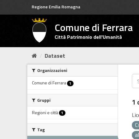
Salta
Regione Emilia Romagna
al
contenuto
Comune di Ferrara
Città Patrimonio dell'Umanità
Dataset
Organizzazioni
Comune di Ferrara
1
Gruppi
1 
Regioni e città
1
Lic
C
Tag
a