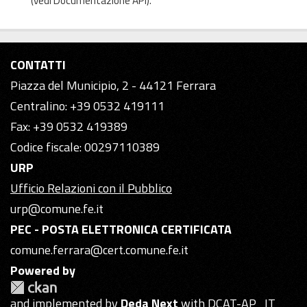
(vedi
Documentazione API
).
CONTATTI
Piazza del Municipio, 2 - 44121 Ferrara
Centralino: +39 0532 419111
Fax: +39 0532 419389
Codice fiscale: 00297110389
URP
Ufficio Relazioni con il Pubblico
urp@comune.fe.it
PEC - POSTA ELETTRONICA CERTIFICATA
comune.ferrara@cert.comune.fe.it
Powered by
and implemented by
Deda Next
with DCAT-AP_IT