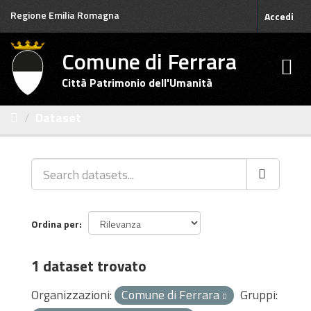
Salta
Regione Emilia Romagna
Accedi
al
contenuto
Comune di Ferrara
Città Patrimonio dell'Umanità
Dataset
Ordina per
1 dataset trovato
Organizzazioni:
Comune di Ferrara
Gruppi: