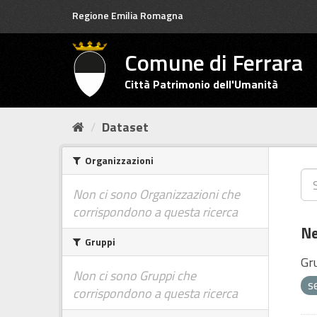
Salta
Regione Emilia Romagna
al
contenuto
Comune di Ferrara
Città Patrimonio dell'Umanità
Dataset
Organizzazioni
Non ci sono Organizzazioni che
corrispondono a questa ricerca
Ne
Gruppi
Gr
Non ci sono Gruppi che
s
corrispondono a questa ricerca