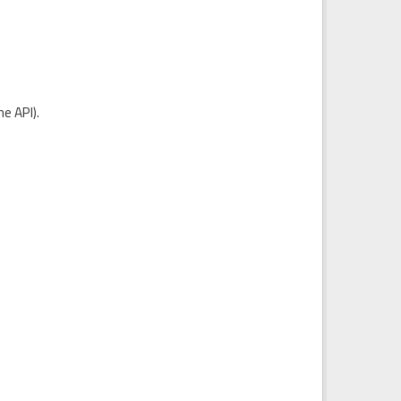
e API
).