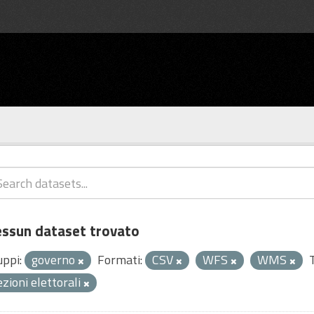
ssun dataset trovato
uppi:
governo
Formati:
CSV
WFS
WMS
ezioni elettorali