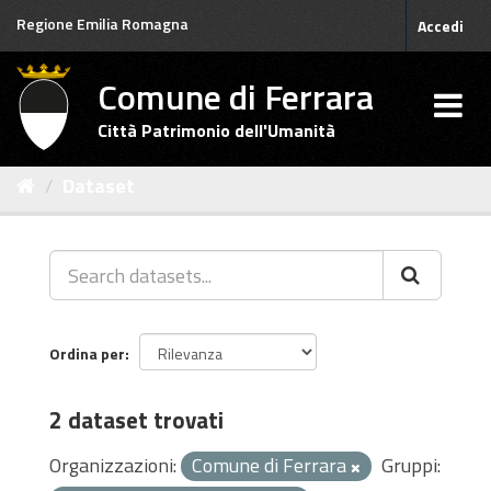
Salta
Regione Emilia Romagna
Accedi
al
contenuto
Comune di Ferrara
Città Patrimonio dell'Umanità
Dataset
Ordina per
2 dataset trovati
Organizzazioni:
Comune di Ferrara
Gruppi: