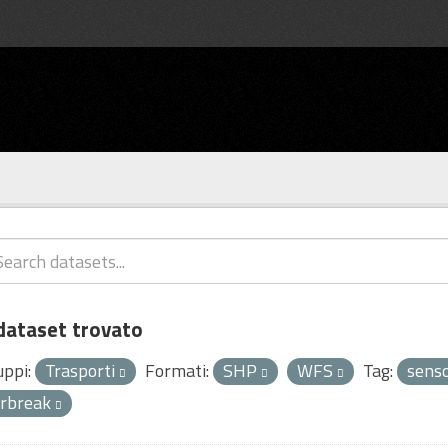
dataset trovato
uppi:
Trasporti
Formati:
SHP
WFS
Tag:
sens
irbreak