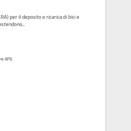
 per il deposito e ricarica di bici e
estendono...
e API
).