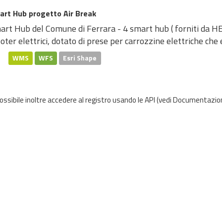
art Hub progetto Air Break
rt Hub del Comune di Ferrara - 4 smart hub ( forniti da HERA)
oter elettrici, dotato di prese per carrozzine elettriche che 
WMS
WFS
Esri Shape
possibile inoltre accedere al registro usando le
API
(vedi
Documentazion