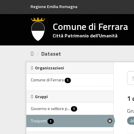
Salta
Regione Emilia Romagna
al
contenuto
Comune di Ferrara
Città Patrimonio dell'Umanità
Dataset
Organizzazioni
Comune di Ferrara
1
Gruppi
1 
Governo e settore p...
1
Gr
a
Trasporti
1