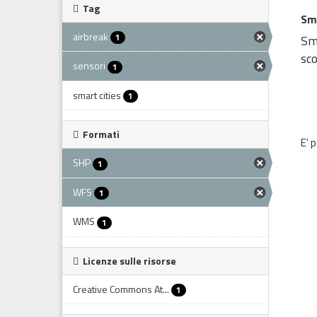
Tag
Sm
airbreak
1
Sma
sco
sensori
1
smart cities
1
Formati
E' 
SHP
1
WFS
1
WMS
1
Licenze sulle risorse
Creative Commons At...
1