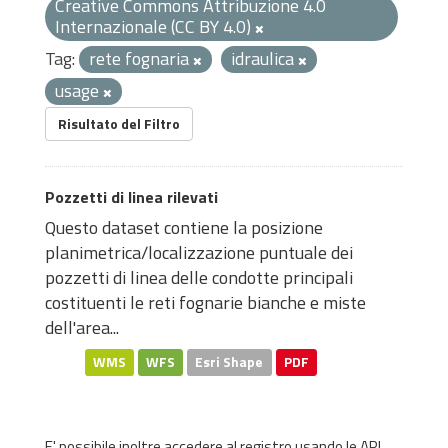
Creative Commons Attribuzione 4.0
Internazionale (CC BY 4.0)
Tag:
rete fognaria
idraulica
usage
Risultato del Filtro
Pozzetti di linea rilevati
Questo dataset contiene la posizione
planimetrica/localizzazione puntuale dei
pozzetti di linea delle condotte principali
costituenti le reti fognarie bianche e miste
dell'area...
WMS
WFS
Esri Shape
PDF
E' possibile inoltre accedere al registro usando le
API