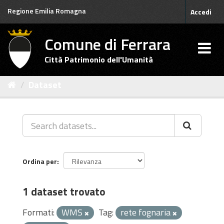
Salta
Regione Emilia Romagna
Accedi
al
contenuto
Comune di Ferrara
Città Patrimonio dell'Umanità
Dataset
Ordina per
1 dataset trovato
Formati:
WMS
Tag:
rete fognaria