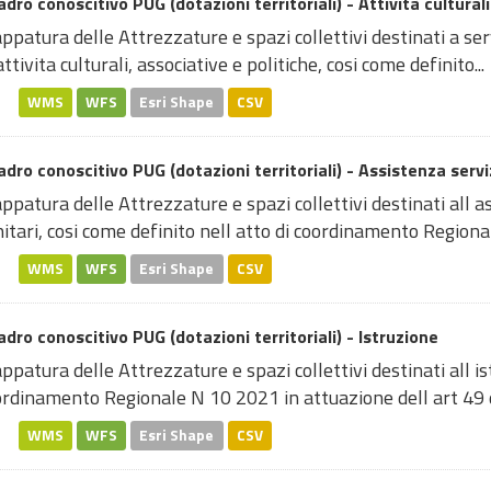
dro conoscitivo PUG (dotazioni territoriali) - Attività culturali
patura delle Attrezzature e spazi collettivi destinati a serv
attivita culturali, associative e politiche, cosi come definito...
WMS
WFS
Esri Shape
CSV
dro conoscitivo PUG (dotazioni territoriali) - Assistenza serviz
patura delle Attrezzature e spazi collettivi destinati all assi
itari, cosi come definito nell atto di coordinamento Regional
WMS
WFS
Esri Shape
CSV
dro conoscitivo PUG (dotazioni territoriali) - Istruzione
patura delle Attrezzature e spazi collettivi destinati all is
rdinamento Regionale N 10 2021 in attuazione dell art 49 de
WMS
WFS
Esri Shape
CSV