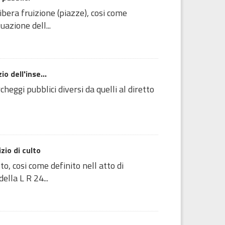
ibera fruizione (piazze), cosi come
azione dell...
o dell'inse...
heggi pubblici diversi da quelli al diretto
zio di culto
o, cosi come definito nell atto di
lla L R 24...