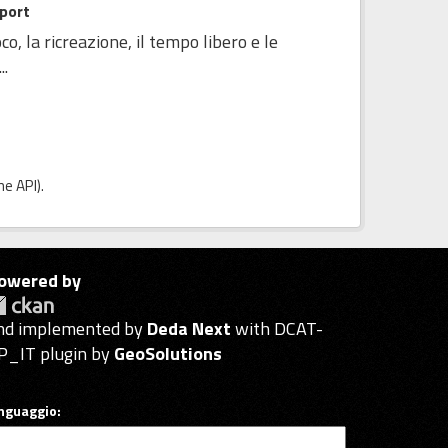
sport
o, la ricreazione, il tempo libero e le
..
e API
).
owered by
nd implemented by
Deda Next
with DCAT-
P_IT plugin by
GeoSolutions
inguaggio