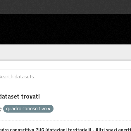
dataset trovati
:
quadro conoscitivo
dro conoscitivo PUG (dotazioni territoriali) - Altri spazi aperti