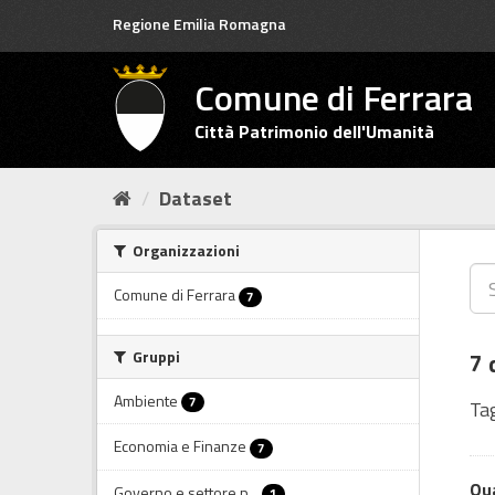
Salta
Regione Emilia Romagna
al
contenuto
Comune di Ferrara
Città Patrimonio dell'Umanità
Dataset
Organizzazioni
Comune di Ferrara
7
Gruppi
7 
Ambiente
7
Tag
Economia e Finanze
7
Qua
Governo e settore p...
1