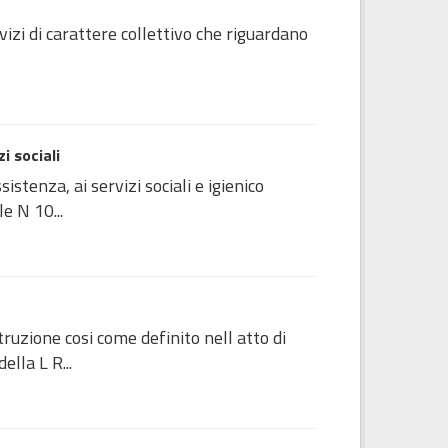
izi di carattere collettivo che riguardano
i sociali
stenza, ai servizi sociali e igienico
e N 10...
truzione cosi come definito nell atto di
lla L R...