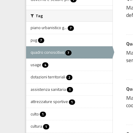
Map
def
Tag
piano urbanistico g...
7
pug
7
Qua
Map
quadro conoscitivo
7
ser
usage
4
dotazioni territoriali
2
Qua
assistenza sanitaria
1
Map
attrezzature sportive
1
coo
culto
1
cultura
1