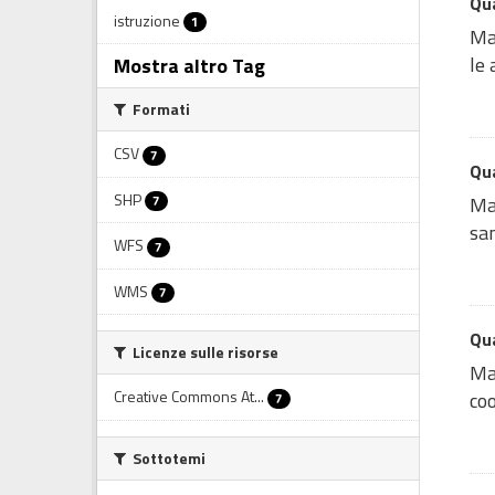
Qua
istruzione
1
Map
le 
Mostra altro Tag
Formati
CSV
7
Qua
SHP
7
Map
san
WFS
7
WMS
7
Qua
Licenze sulle risorse
Map
Creative Commons At...
coo
7
Sottotemi