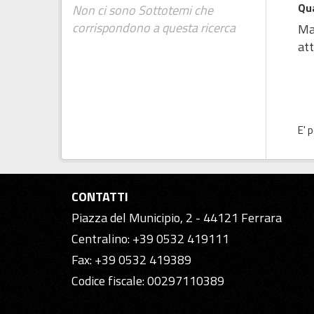
Qua
Non ci sono Sottotemi che
corrispondono a questa ricerca
Map
att
E' 
CONTATTI
Piazza del Municipio, 2 - 44121 Ferrara
Centralino: +39 0532 419111
Fax: +39 0532 419389
Codice fiscale: 00297110389