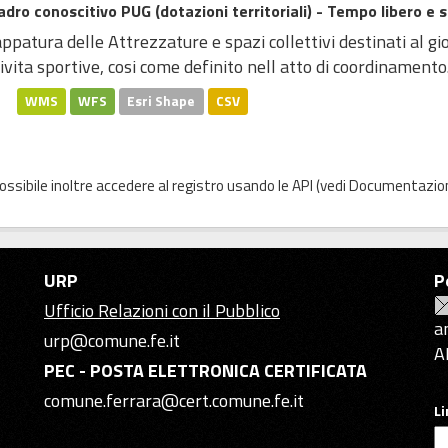
dro conoscitivo PUG (dotazioni territoriali) - Tempo libero e 
patura delle Attrezzature e spazi collettivi destinati al gioc
ivita sportive, cosi come definito nell atto di coordinamento.
WMS
WFS
Esri Shape
CSV
possibile inoltre accedere al registro usando le
API
(vedi
Documentazion
URP
P
Ufficio Relazioni con il Pubblico
a
urp@comune.fe.it
A
PEC - POSTA ELETTRONICA CERTIFICATA
comune.ferrara@cert.comune.fe.it
L