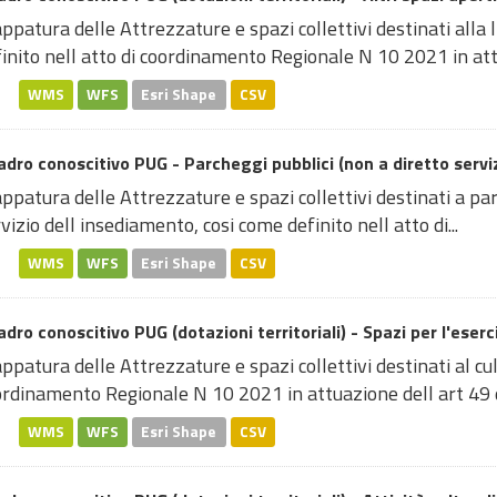
patura delle Attrezzature e spazi collettivi destinati alla l
inito nell atto di coordinamento Regionale N 10 2021 in attu
WMS
WFS
Esri Shape
CSV
dro conoscitivo PUG - Parcheggi pubblici (non a diretto servizi
patura delle Attrezzature e spazi collettivi destinati a parc
vizio dell insediamento, cosi come definito nell atto di...
WMS
WFS
Esri Shape
CSV
dro conoscitivo PUG (dotazioni territoriali) - Spazi per l'eserci
patura delle Attrezzature e spazi collettivi destinati al cult
rdinamento Regionale N 10 2021 in attuazione dell art 49 de
WMS
WFS
Esri Shape
CSV