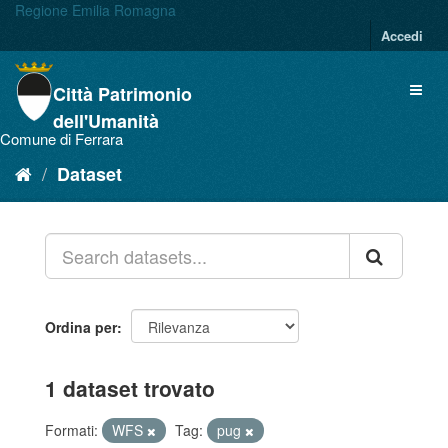
Salta
Regione Emilia Romagna
al
Accedi
contenuto
Città Patrimonio
dell'Umanità
Comune di Ferrara
Dataset
Ordina per
1 dataset trovato
Formati:
WFS
Tag:
pug