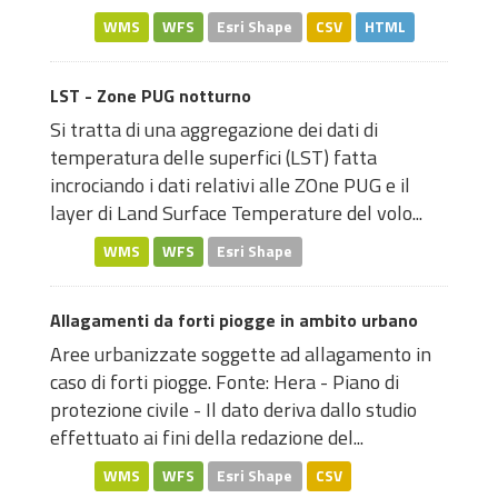
WMS
WFS
Esri Shape
CSV
HTML
LST - Zone PUG notturno
Si tratta di una aggregazione dei dati di
temperatura delle superfici (LST) fatta
incrociando i dati relativi alle ZOne PUG e il
layer di Land Surface Temperature del volo...
WMS
WFS
Esri Shape
Allagamenti da forti piogge in ambito urbano
Aree urbanizzate soggette ad allagamento in
caso di forti piogge. Fonte: Hera - Piano di
protezione civile - Il dato deriva dallo studio
effettuato ai fini della redazione del...
WMS
WFS
Esri Shape
CSV