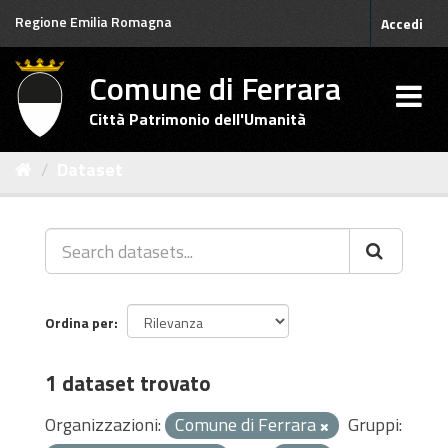
Salta
Regione Emilia Romagna
Accedi
al
contenuto
Comune di Ferrara
Città Patrimonio dell'Umanità
Dataset
Ordina per
1 dataset trovato
Organizzazioni:
Comune di Ferrara
Gruppi: