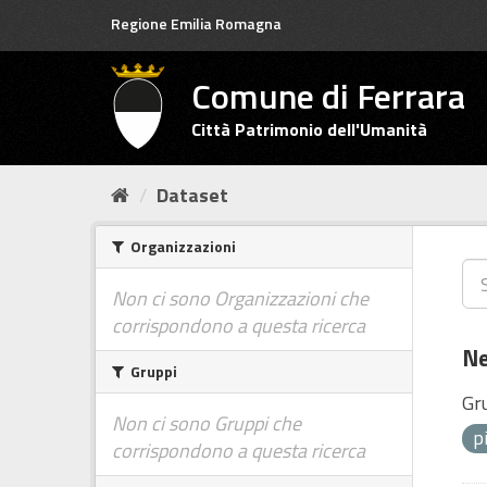
Salta
Regione Emilia Romagna
al
contenuto
Comune di Ferrara
Città Patrimonio dell'Umanità
Dataset
Organizzazioni
Non ci sono Organizzazioni che
corrispondono a questa ricerca
Ne
Gruppi
Gr
Non ci sono Gruppi che
p
corrispondono a questa ricerca