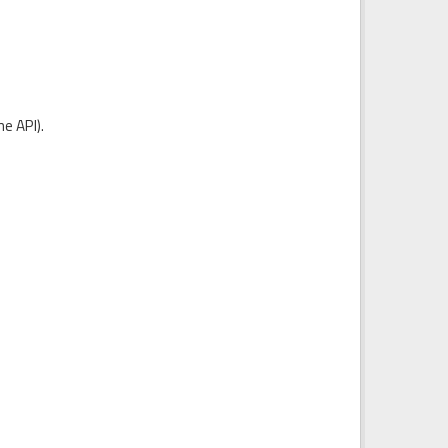
e API
).