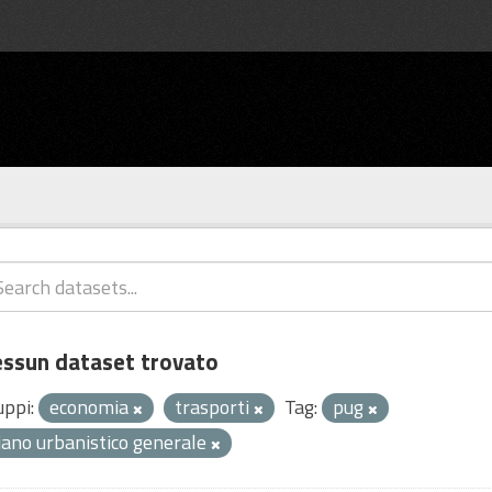
ssun dataset trovato
uppi:
economia
trasporti
Tag:
pug
iano urbanistico generale