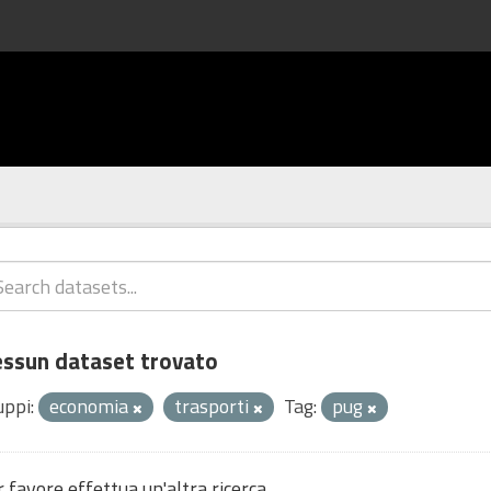
ssun dataset trovato
uppi:
economia
trasporti
Tag:
pug
 favore effettua un'altra ricerca.