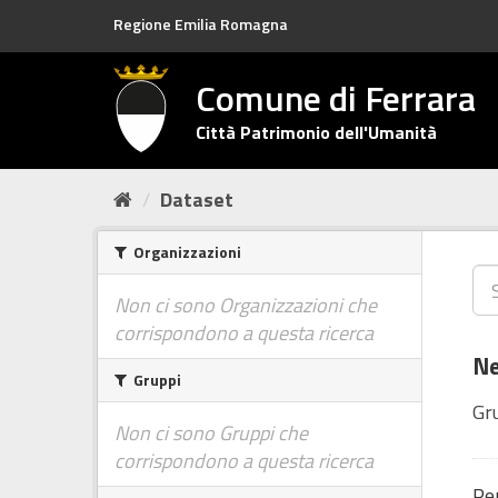
Salta
Regione Emilia Romagna
al
contenuto
Comune di Ferrara
Città Patrimonio dell'Umanità
Dataset
Organizzazioni
Non ci sono Organizzazioni che
corrispondono a questa ricerca
Ne
Gruppi
Gr
Non ci sono Gruppi che
corrispondono a questa ricerca
Per