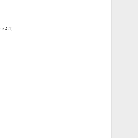
e API
).