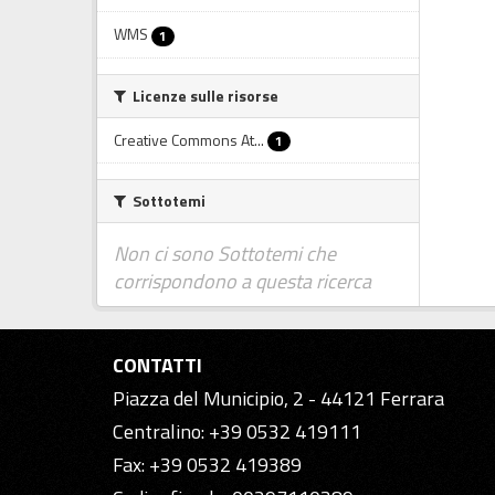
WMS
1
Licenze sulle risorse
Creative Commons At...
1
Sottotemi
Non ci sono Sottotemi che
corrispondono a questa ricerca
CONTATTI
Piazza del Municipio, 2 - 44121 Ferrara
Centralino: +39 0532 419111
Fax: +39 0532 419389