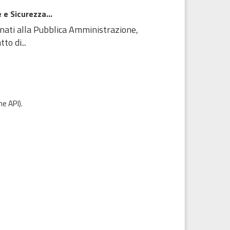
 e Sicurezza...
inati alla Pubblica Amministrazione,
to di...
e API
).