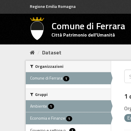
Salta
Regione Emilia Romagna
al
contenuto
Comune di Ferrara
Città Patrimonio dell'Umanità
Dataset
Organizzazioni
Comune di Ferrara
1
Gruppi
1 
Ambiente
1
Or
E
Economia e Finanze
1
Governo e settore p...
1