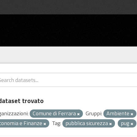
dataset trovato
ganizzazioni:
Comune di Ferrara
Gruppi:
Ambiente
conomia e Finanze
Tag:
pubblica sicurezza
pug