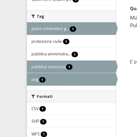
Qua
Tag
Map
Pub
piano urbanistico g...
1
protezione civile
1
pubblica amministra...
1
E' 
pubblica sicurezza
1
pug
1
Formati
CSV
1
SHP
1
WFS
1