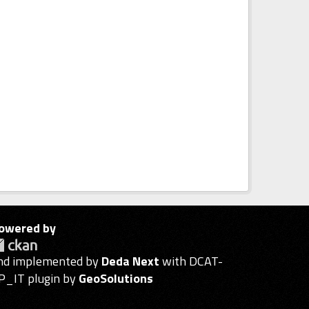
owered by
nd implemented by
Deda Next
with DCAT-
P_IT plugin by
GeoSolutions