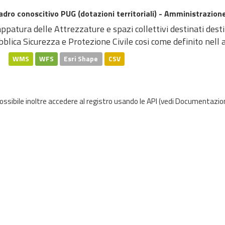
dro conoscitivo PUG (dotazioni territoriali) - Amministrazione
patura delle Attrezzature e spazi collettivi destinati dest
blica Sicurezza e Protezione Civile cosi come definito nell at
WMS
WFS
Esri Shape
CSV
possibile inoltre accedere al registro usando le
API
(vedi
Documentazion