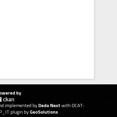
owered by
nd implemented by
Deda Next
with DCAT-
P_IT plugin by
GeoSolutions