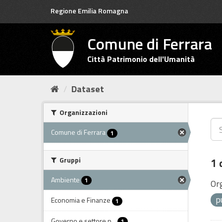
Salta
Regione Emilia Romagna
al
contenuto
Comune di Ferrara
Città Patrimonio dell'Umanità
Dataset
Organizzazioni
Comune di Ferrara
1
Gruppi
1 
Ambiente
1
Or
p
Economia e Finanze
1
Governo e settore p...
1