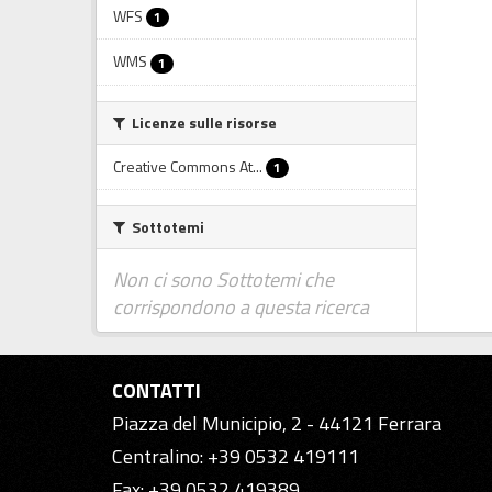
WFS
1
WMS
1
Licenze sulle risorse
Creative Commons At...
1
Sottotemi
Non ci sono Sottotemi che
corrispondono a questa ricerca
CONTATTI
Piazza del Municipio, 2 - 44121 Ferrara
Centralino: +39 0532 419111
Fax: +39 0532 419389