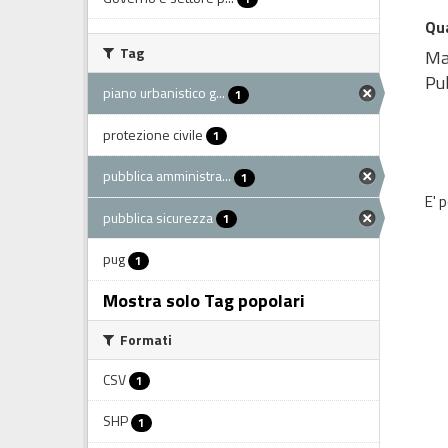
Qua
Tag
Map
Pub
piano urbanistico g...
1
protezione civile
1
pubblica amministra...
1
E' 
pubblica sicurezza
1
pug
1
Mostra solo Tag popolari
Formati
CSV
1
SHP
1