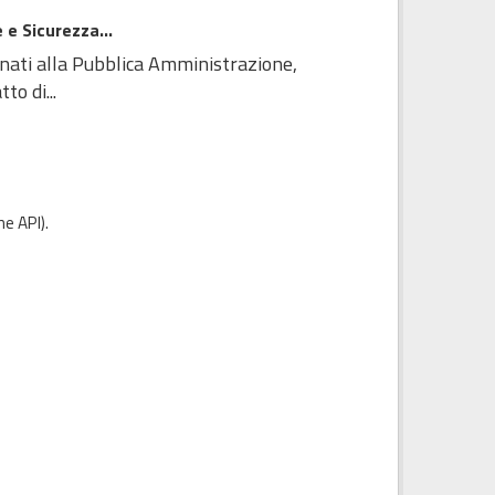
 e Sicurezza...
inati alla Pubblica Amministrazione,
to di...
e API
).