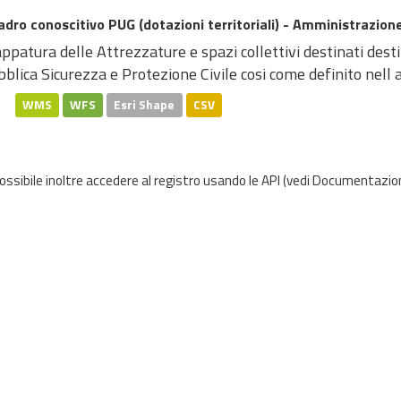
dro conoscitivo PUG (dotazioni territoriali) - Amministrazione
patura delle Attrezzature e spazi collettivi destinati dest
blica Sicurezza e Protezione Civile cosi come definito nell at
WMS
WFS
Esri Shape
CSV
possibile inoltre accedere al registro usando le
API
(vedi
Documentazion