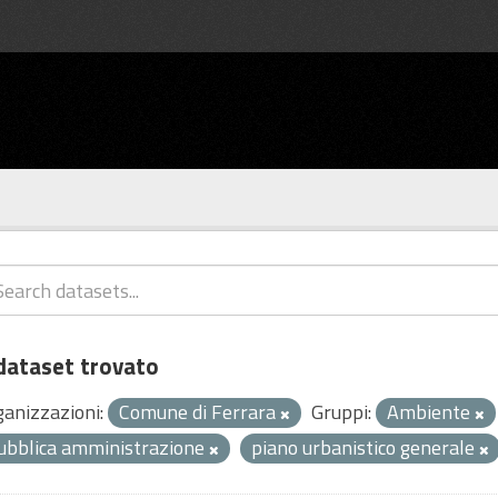
dataset trovato
ganizzazioni:
Comune di Ferrara
Gruppi:
Ambiente
ubblica amministrazione
piano urbanistico generale