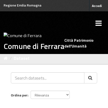
Salta
Regione Emilia Romagna
Accedi
al
contenuto
Città Patrimonio
Comune di Ferrara
dell'Umanità
Dataset
Ordina per