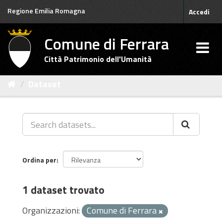
Salta
Regione Emilia Romagna
Accedi
al
contenuto
Comune di Ferrara
Città Patrimonio dell'Umanità
Dataset
Ordina per
1 dataset trovato
Organizzazioni:
Comune di Ferrara