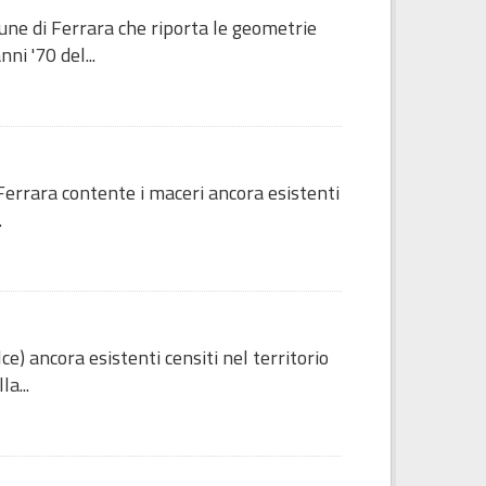
ne di Ferrara che riporta le geometrie
ni '70 del...
errara contente i maceri ancora esistenti
.
lce) ancora esistenti censiti nel territorio
a...