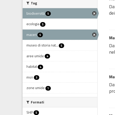
Tag
Da
dei
biodiversità
5
ecologia
5
maceri
5
Mac
Da
museo di storia nat...
5
nel
aree umide
4
habitat
4
Mac
msn
3
Dat
zone umide
1
pro
Formati
SHP
5