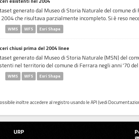
eri esistenti nel 2004
taset generato dal Museo di Storia Naturale del comune di F
 2004 che risultava parzialmente incompleto. Si è reso neces
WMS
WFS
Esri Shape
eri chiusi prima del 2004 linee
taset generato dal Museo di Storia Naturale (MSN) del comu
stenti nel territorio del comune di Ferrara negli anni '70 del 
WMS
WFS
Esri Shape
possibile inoltre accedere al registro usando le
API
(vedi
Documentazion
URP
P