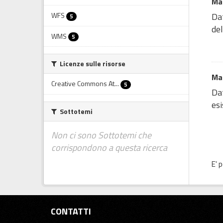
Mac
WFS
Da
5
del
WMS
5
Licenze sulle risorse
Mac
Creative Commons At...
5
Da
esi
Sottotemi
Non ci sono Sottotemi che
corrispondono a questa ricerca
E' 
CONTATTI