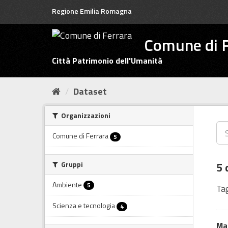
Salta
Regione Emilia Romagna
al
contenuto
Comune di F
Città Patrimonio dell'Umanità
Dataset
Organizzazioni
Comune di Ferrara
5
Gruppi
5 
Ambiente
5
Tag
Scienza e tecnologia
4
Mac