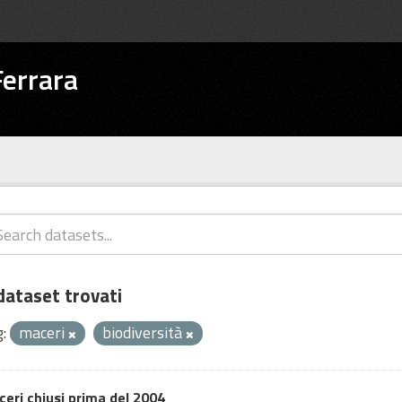
errara
dataset trovati
:
maceri
biodiversità
eri chiusi prima del 2004