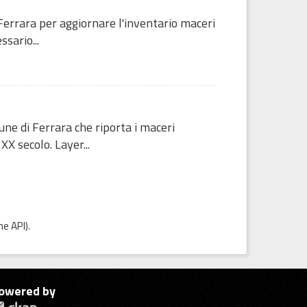
errara per aggiornare l'inventario maceri
sario...
ne di Ferrara che riporta i maceri
XX secolo. Layer...
e API
).
owered by