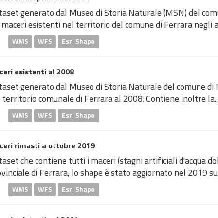
taset generato dal Museo di Storia Naturale (MSN) del comu
 maceri esistenti nel territorio del comune di Ferrara negli an
WMS
WFS
Esri Shape
eri esistenti al 2008
taset generato dal Museo di Storia Naturale del comune di F
 territorio comunale di Ferrara al 2008. Contiene inoltre la..
WMS
WFS
Esri Shape
eri rimasti a ottobre 2019
aset che contiene tutti i maceri (stagni artificiali d'acqua do
vinciale di Ferrara, lo shape è stato aggiornato nel 2019 sull
WMS
WFS
Esri Shape