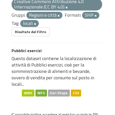
Creative Commons Attribuzione 4.0
Internazionale (CC BY 4.0)
Gruppi:
Regioni e città
Formati:
SHP
Tag:
locali
Risultato del Filtro
Pubblici esercizi
Questo dataset contiene la localizzazione di
attività di Pubblici esercizi, cioè per la
somministrazione di alimenti e bevande,
ovvero di vendita per consumo sul posto in
locali...
WMS
WFS
Esri Shape
CSV
E' possibile inoltre accedere al registro usando le
API