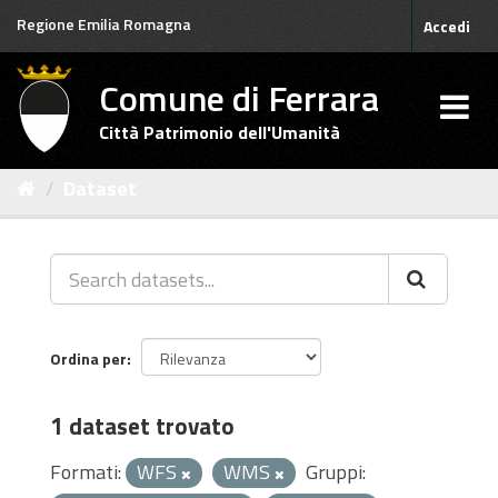
Salta
Regione Emilia Romagna
Accedi
al
contenuto
Comune di Ferrara
Città Patrimonio dell'Umanità
Dataset
Ordina per
1 dataset trovato
Formati:
WFS
WMS
Gruppi: