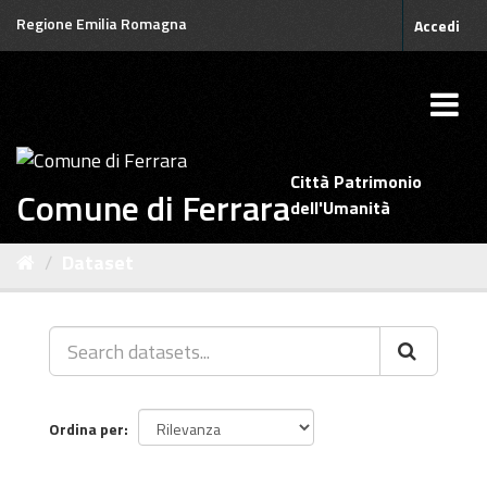
Salta
Regione Emilia Romagna
Accedi
al
contenuto
Città Patrimonio
Comune di Ferrara
dell'Umanità
Dataset
Ordina per