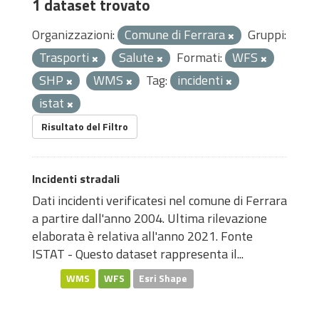
1 dataset trovato
Organizzazioni:
Comune di Ferrara
Gruppi:
Trasporti
Salute
Formati:
WFS
SHP
WMS
Tag:
incidenti
istat
Risultato del Filtro
Incidenti stradali
Dati incidenti verificatesi nel comune di Ferrara
a partire dall'anno 2004. Ultima rilevazione
elaborata è relativa all'anno 2021. Fonte
ISTAT - Questo dataset rappresenta il...
WMS
WFS
Esri Shape