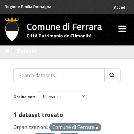
Salta
Regione Emilia Romagna
Accedi
al
contenuto
Comune di Ferrara
Città Patrimonio dell'Umanità
Dataset
Ordina per
1 dataset trovato
Organizzazioni:
Comune di Ferrara