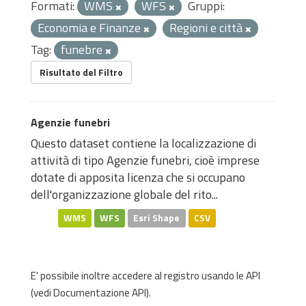
Formati:
WMS
WFS
Gruppi:
Economia e Finanze
Regioni e città
Tag:
funebre
Risultato del Filtro
Agenzie funebri
Questo dataset contiene la localizzazione di
attività di tipo Agenzie funebri, cioè imprese
dotate di apposita licenza che si occupano
dell'organizzazione globale del rito...
WMS
WFS
Esri Shape
CSV
E' possibile inoltre accedere al registro usando le
API
(vedi
Documentazione API
).