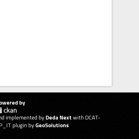
owered by
nd implemented by
Deda Next
with DCAT-
P_IT plugin by
GeoSolutions