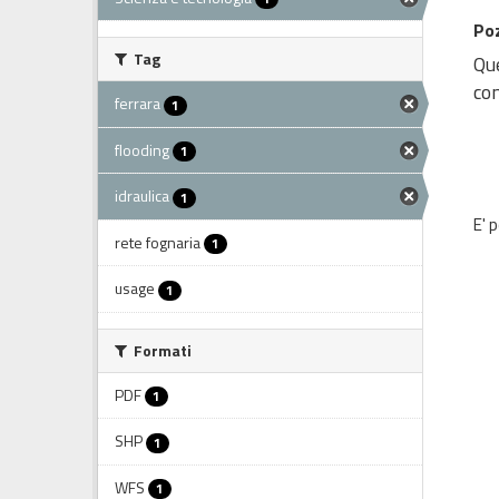
Poz
Tag
Que
con
ferrara
1
flooding
1
idraulica
1
E' 
rete fognaria
1
usage
1
Formati
PDF
1
SHP
1
WFS
1