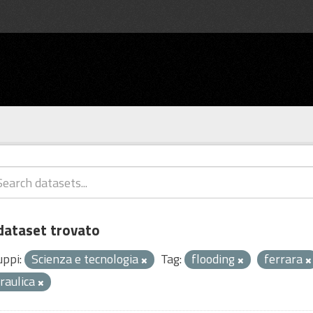
dataset trovato
uppi:
Scienza e tecnologia
Tag:
flooding
ferrara
draulica