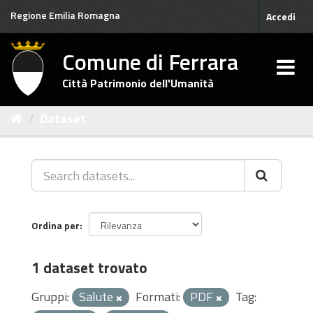
Salta
Regione Emilia Romagna
Accedi
al
contenuto
Comune di Ferrara
Città Patrimonio dell'Umanità
Dataset
Ordina per
1 dataset trovato
Gruppi:
Salute
Formati:
PDF
Tag: