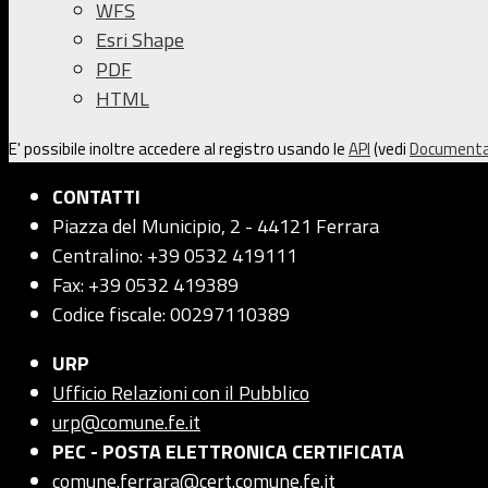
WFS
Esri Shape
PDF
HTML
E' possibile inoltre accedere al registro usando le
API
(vedi
Documenta
CONTATTI
Piazza del Municipio, 2 - 44121 Ferrara
Centralino: +39 0532 419111
Fax: +39 0532 419389
Codice fiscale: 00297110389
URP
Ufficio Relazioni con il Pubblico
urp@comune.fe.it
PEC - POSTA ELETTRONICA CERTIFICATA
comune.ferrara@cert.comune.fe.it