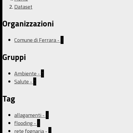
Dataset
Organizzazioni
Comune di Ferrara
-
1
Gruppi
Ambiente
-
1
Salute
-
1
Tag
allagamenti
-
1
flooding
-
1
rete fognaria
-
1