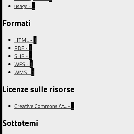
usage
-
1
Formati
HTML
-
1
PDF
-
1
SHP
-
1
WFS
-
1
WMS
-
1
Licenze sulle risorse
Creative Commons At...
-
1
Sottotemi