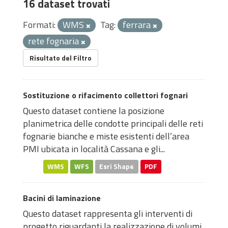
16 dataset trovati
Formati:
WMS
Tag:
ferrara
rete fognaria
Risultato del Filtro
Sostituzione o rifacimento collettori fognari
Questo dataset contiene la posizione
planimetrica delle condotte principali delle reti
fognarie bianche e miste esistenti dell’area
PMI ubicata in località Cassana e gli...
WMS
WFS
Esri Shape
PDF
Bacini di laminazione
Questo dataset rappresenta gli interventi di
progetto riguardanti la realizzazione di volumi