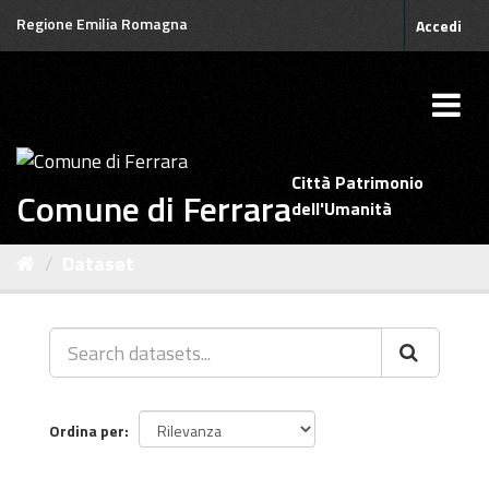
Salta
Regione Emilia Romagna
Accedi
al
contenuto
Città Patrimonio
Comune di Ferrara
dell'Umanità
Dataset
Ordina per