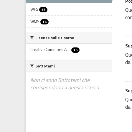
Poz
WFS
Que
16
con
WMS
16
Licenze sulle risorse
Sup
Creative Commons At...
16
Que
da 
Sottotemi
Non ci sono Sottotemi che
corrispondono a questa ricerca
Sup
Que
da 