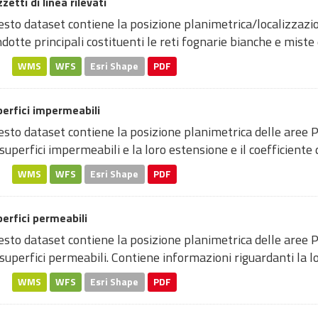
zetti di linea rilevati
sto dataset contiene la posizione planimetrica/localizzazio
dotte principali costituenti le reti fognarie bianche e miste d
WMS
WFS
Esri Shape
PDF
erfici impermeabili
sto dataset contiene la posizione planimetrica delle aree P
superfici impermeabili e la loro estensione e il coefficiente di
WMS
WFS
Esri Shape
PDF
erfici permeabili
sto dataset contiene la posizione planimetrica delle aree P
superfici permeabili. Contiene informazioni riguardanti la lor
WMS
WFS
Esri Shape
PDF