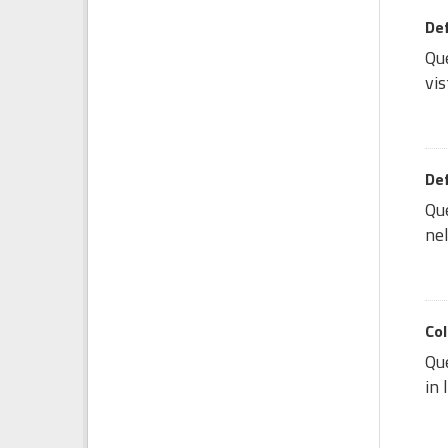
Def
Que
vis
Def
Que
nel
Col
Que
in 