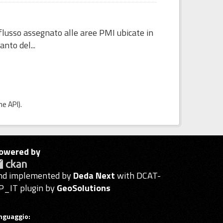
eflusso assegnato alle aree PMI ubicate in
nto del...
e API
).
owered by
nd implemented by
Deda Next
with DCAT-
P_IT plugin by
GeoSolutions
inguaggio