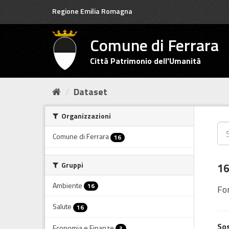
Salta
Regione Emilia Romagna
al
contenuto
Comune di Ferrara
Città Patrimonio dell'Umanità
Dataset
Organizzazioni
Comune di Ferrara
16
Gruppi
16
Ambiente
16
Fo
Salute
16
Sos
Economia e Finanze
3