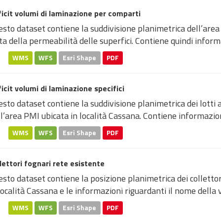
icit volumi di laminazione per comparti
sto dataset contiene la suddivisione planimetrica dell’are
ta della permeabilità delle superfici. Contiene quindi informa
WMS
WFS
Esri Shape
PDF
icit volumi di laminazione specifici
sto dataset contiene la suddivisione planimetrica dei lotti 
l’area PMI ubicata in località Cassana. Contiene informazioni
WMS
WFS
Esri Shape
PDF
lettori fognari rete esistente
sto dataset contiene la posizione planimetrica dei collettor
località Cassana e le informazioni riguardanti il nome della vi
WMS
WFS
Esri Shape
PDF