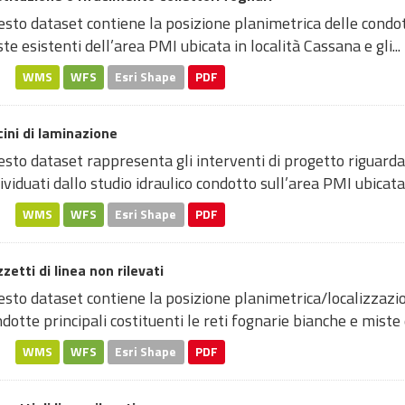
sto dataset contiene la posizione planimetrica delle condott
te esistenti dell’area PMI ubicata in località Cassana e gli...
WMS
WFS
Esri Shape
PDF
ini di laminazione
sto dataset rappresenta gli interventi di progetto riguardan
ividuati dallo studio idraulico condotto sull’area PMI ubicata i
WMS
WFS
Esri Shape
PDF
zetti di linea non rilevati
sto dataset contiene la posizione planimetrica/localizzazio
dotte principali costituenti le reti fognarie bianche e miste d
WMS
WFS
Esri Shape
PDF