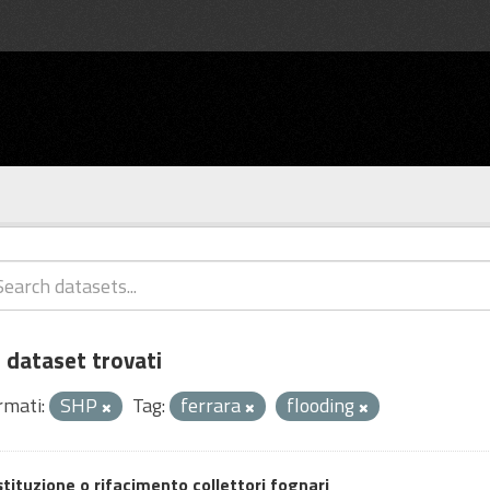
 dataset trovati
rmati:
SHP
Tag:
ferrara
flooding
tituzione o rifacimento collettori fognari