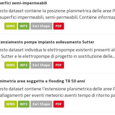
erfici semi-impermeabili
sto dataset contiene la posizione planimetrica delle aree P
superfici impermeabili, semi-permeabili. Contiene informazi
WMS
WFS
Esri Shape
PDF
tenziamento pompe impianto sollevamento Sutter
sto dataset individua le elettropompe esistenti presenti al
 Sutter e le elettropompe di progetto in sostituzione delle...
WMS
WFS
Esri Shape
PDF
nimetria aree soggette a flooding TR 50 anni
sto dataset contiene l’estensione planimetrica delle aree 
allagamenti per eventi meteorici aventi tempo di ritorno pari
WMS
WFS
Esri Shape
PDF