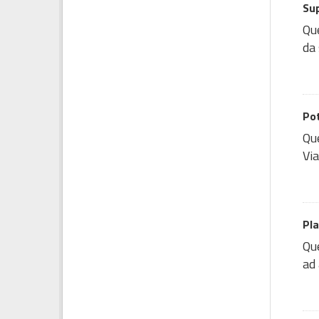
Sup
Que
da 
Po
Que
Via
Pla
Que
ad 