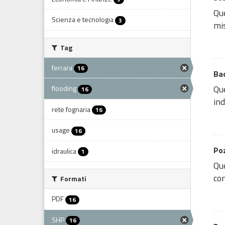
Que
Scienza e tecnologia
3
mis
Tag
ferrara
16
Bac
Que
flooding
16
ind
rete fognaria
16
usage
16
Poz
idraulica
1
Que
con
Formati
PDF
16
SHP
16