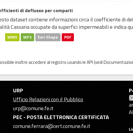
fficienti di deflusso per comparti
sto dataset contiene informazioni circa il coefficiente di d
alità Cassana occupate da superfici impermeabili e indica qua
WMS
WFS
Esri Shape
PDF
possibile inoltre accedere al registro usando le
API
(vedi
Documentazion
URP
P
Ufficio Relazioni con il Pubblico
a
urp@comune.fe.it
A
PEC - POSTA ELETTRONICA CERTIFICATA
comune.ferrara@cert.comune.fe.it
L