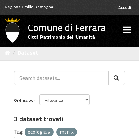
Salta
Regione Emilia Romagna
Accedi
al
contenuto
Comune di Ferrara
Città Patrimonio dell'Umanità
Dataset
Ordina per
3 dataset trovati
Tag:
ecologia
msn