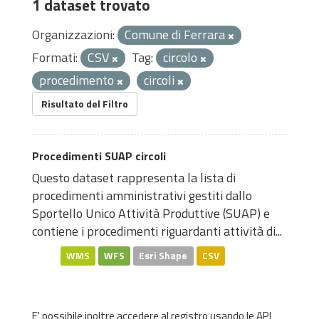
1 dataset trovato
Organizzazioni:
Comune di Ferrara
Formati:
CSV
Tag:
circolo
procedimento
circoli
Risultato del Filtro
Procedimenti SUAP circoli
Questo dataset rappresenta la lista di
procedimenti amministrativi gestiti dallo
Sportello Unico Attività Produttive (SUAP) e
contiene i procedimenti riguardanti attività di...
WMS
WFS
Esri Shape
CSV
E' possibile inoltre accedere al registro usando le
API