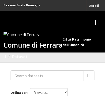
Salta
Regione Emilia Romagna
Accedi
al
contenuto
Città Patrimonio
Comune di Ferrara
dell'Umanità
Dataset
Ordina per