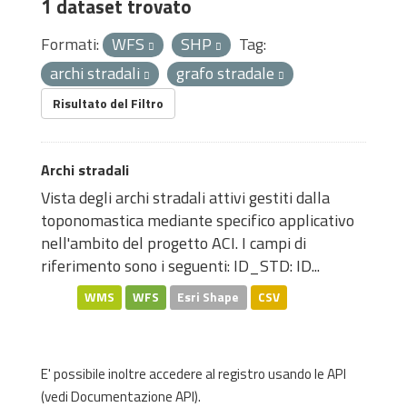
1 dataset trovato
Formati:
WFS
SHP
Tag:
archi stradali
grafo stradale
Risultato del Filtro
Archi stradali
Vista degli archi stradali attivi gestiti dalla
toponomastica mediante specifico applicativo
nell'ambito del progetto ACI. I campi di
riferimento sono i seguenti: ID_STD: ID...
WMS
WFS
Esri Shape
CSV
E' possibile inoltre accedere al registro usando le
API
(vedi
Documentazione API
).