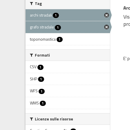
Tag
Arc
archi stradali
1
Vis
pro
grafo stradale
1
toponomastica
1
Formati
E' 
CSV
1
SHP
1
WFS
1
WMS
1
Licenze sulle risorse