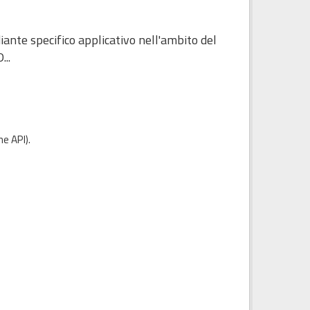
diante specifico applicativo nell'ambito del
...
e API
).