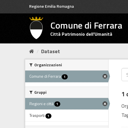
Salta
Regione Emilia Romagna
al
contenuto
Comune di Ferrara
Città Patrimonio dell'Umanità
Dataset
Organizzazioni
Comune di Ferrara
1
Gruppi
1 
Regioni e città
1
Or
Tag
Trasporti
1