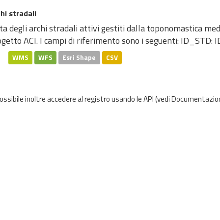
hi stradali
ta degli archi stradali attivi gestiti dalla toponomastica me
getto ACI. I campi di riferimento sono i seguenti: ID_STD: ID
WMS
WFS
Esri Shape
CSV
possibile inoltre accedere al registro usando le
API
(vedi
Documentazion