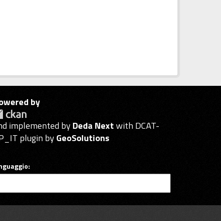
owered by
nd implemented by
Deda Next
with DCAT-
P_IT plugin by
GeoSolutions
inguaggio