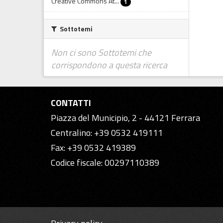
Creative Commons At...
1
Sottotemi
Non ci sono Sottotemi che
corrispondono a questa ricerca
CONTATTI
Piazza del Municipio, 2 - 44121 Ferrara
Centralino: +39 0532 419111
Fax: +39 0532 419389
Codice fiscale: 00297110389