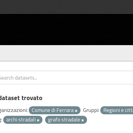
dataset trovato
ganizzazioni:
Comune di Ferrara
Gruppi:
Regioni e cit
:
archi stradali
grafo stradale