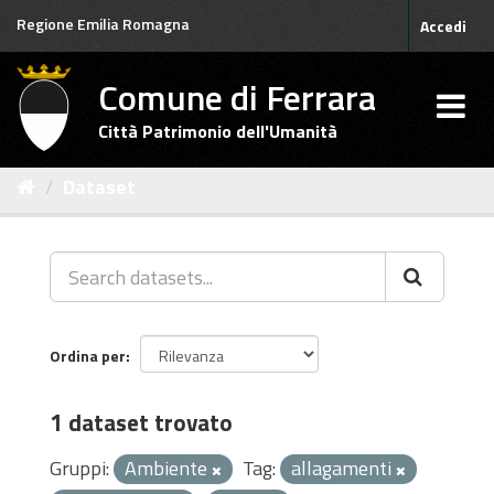
Salta
Regione Emilia Romagna
Accedi
al
contenuto
Comune di Ferrara
Città Patrimonio dell'Umanità
Dataset
Ordina per
1 dataset trovato
Gruppi:
Ambiente
Tag:
allagamenti