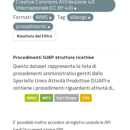
Creative Commons Attribuzione 4.0
Internazionale (CC BY 4.0)
Formati:
WMS
Tag:
albergo
procedimento
Risultato del Filtro
Procedimenti SUAP strutture ricettive
Questo dataset rappresenta la lista di
procedimenti amministrativi gestiti dallo
Sportello Unico Attività Produttive (SUAP) e
contiene i procedimenti riguardanti attività di...
WMS
WFS
Esri Shape
CSV
E' possibile inoltre accedere al registro usando le
API
(vedi
Documentazione API
).