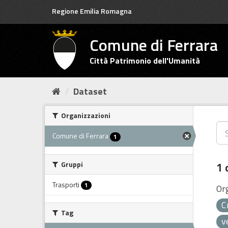
Salta
Regione Emilia Romagna
al
contenuto
Comune di Ferrara
Città Patrimonio dell'Umanità
Dataset
Organizzazioni
Comune di Ferrara
1
Gruppi
1 
Trasporti
1
Or
C
Tag
v