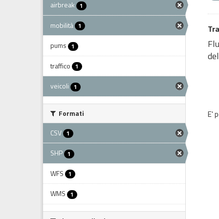
airbreak
1
mobilità
1
Tra
Flu
pums
1
del
traffico
1
veicoli
1
Formati
E' 
CSV
1
SHP
1
WFS
1
WMS
1