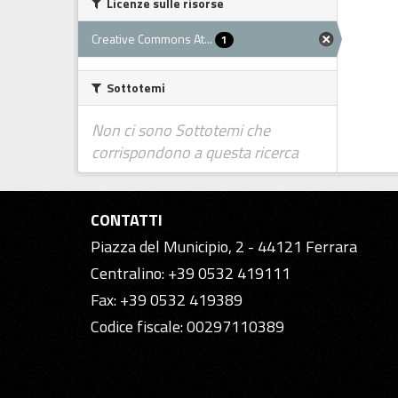
Licenze sulle risorse
Creative Commons At...
1
Sottotemi
Non ci sono Sottotemi che
corrispondono a questa ricerca
CONTATTI
Piazza del Municipio, 2 - 44121 Ferrara
Centralino: +39 0532 419111
Fax: +39 0532 419389
Codice fiscale: 00297110389