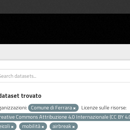
dataset trovato
ganizzazioni:
Comune di Ferrara
Licenze sulle risorse:
reative Commons Attribuzione 4.0 Internazionale (CC BY 4.
eicoli
mobilità
airbreak