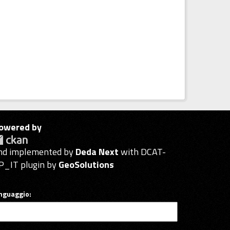
owered by
nd implemented by
Deda Next
with DCAT-
P_IT plugin by
GeoSolutions
inguaggio