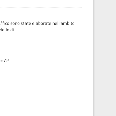
raffico sono state elaborate nell'ambito
llo di...
e API
).