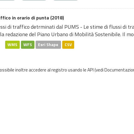
ffico in orario di punta (2018)
ssi di traffico detrminati dal PUMS - Le stime di flussi di t
la redazione del Piano Urbano di Mobilità Sostenibile. Il mode
WMS
WFS
Esri Shape
CSV
possibile inoltre accedere al registro usando le
API
(vedi
Documentazion