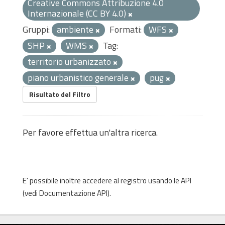
Creative Commons Attribuzione 4.0
Internazionale (CC BY 4.0)
Gruppi:
ambiente
Formati:
WFS
SHP
WMS
Tag:
territorio urbanizzato
piano urbanistico generale
pug
Risultato del Filtro
Per favore effettua un'altra ricerca.
E' possibile inoltre accedere al registro usando le
API
(vedi
Documentazione API
).