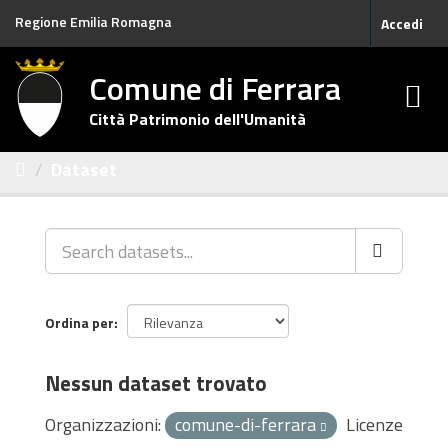
Salta
Regione Emilia Romagna
Accedi
al
contenuto
Comune di Ferrara
Città Patrimonio dell'Umanità
Dataset
Ordina per
Nessun dataset trovato
Organizzazioni:
comune-di-ferrara
Licenze