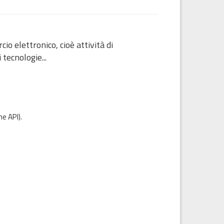
io elettronico, cioè attività di
 tecnologie...
e API
).