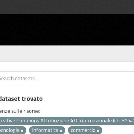
dataset trovato
enze sulle risorse:
reative Commons Attribuzione 4.0 Internazionale (CC BY 4.
ecnologia
informatica
commercio