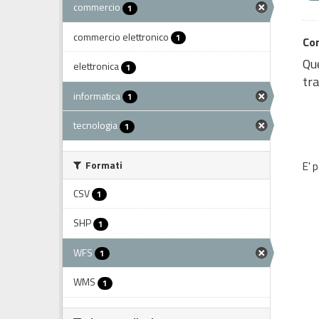
commercio
1
commercio elettronico
1
Co
Que
elettronica
1
tra
informatica
1
tecnologia
1
Formati
E' 
CSV
1
SHP
1
WFS
1
WMS
1