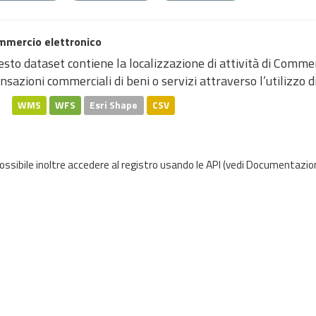
mmercio elettronico
sto dataset contiene la localizzazione di attività di Commerc
nsazioni commerciali di beni o servizi attraverso l’utilizzo di
WMS
WFS
Esri Shape
CSV
possibile inoltre accedere al registro usando le
API
(vedi
Documentazion