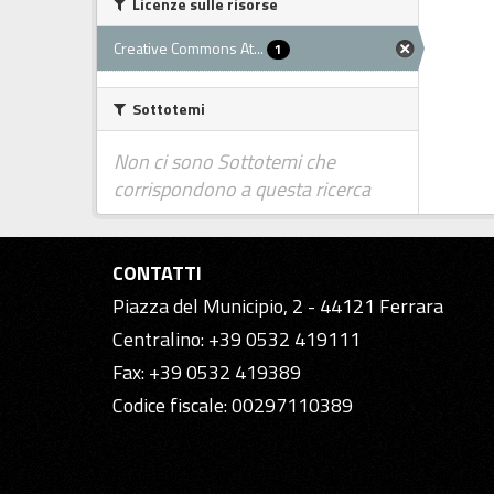
Licenze sulle risorse
Creative Commons At...
1
Sottotemi
Non ci sono Sottotemi che
corrispondono a questa ricerca
CONTATTI
Piazza del Municipio, 2 - 44121 Ferrara
Centralino: +39 0532 419111
Fax: +39 0532 419389
Codice fiscale: 00297110389