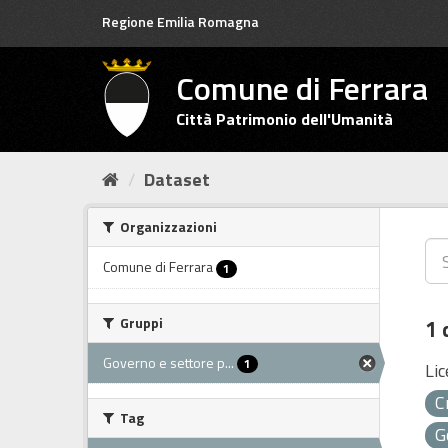
Salta
Regione Emilia Romagna
al
contenuto
Comune di Ferrara
Città Patrimonio dell'Umanità
Dataset
Organizzazioni
Comune di Ferrara
1
Gruppi
1 
Governo e settore p...
1
Lic
C
Tag
G