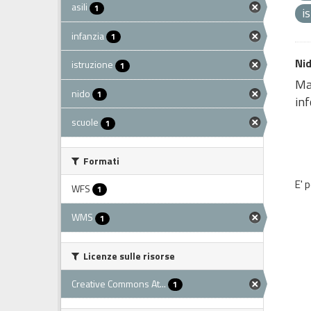
asili
1
i
infanzia
1
Nid
istruzione
1
Map
nido
1
inf
scuole
1
Formati
E' 
WFS
1
WMS
1
Licenze sulle risorse
Creative Commons At...
1