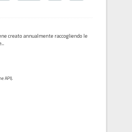
 viene creato annualmente raccogliendo le
...
e API
).