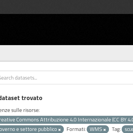
dataset trovato
enze sulle risorse:
reative Commons Attribuzione 4.0 Internazionale (CC BY 4.
overno e settore pubblico
Formati:
WMS
Tag:
scu