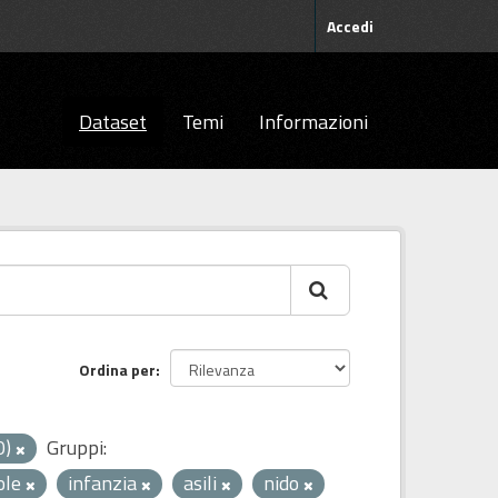
Accedi
Dataset
Temi
Informazioni
Ordina per
0)
Gruppi:
ole
infanzia
asili
nido