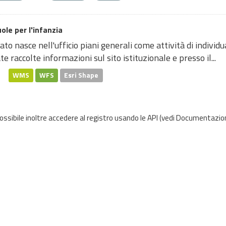
ole per l'infanzia
dato nasce nell'ufficio piani generali come attività di individ
te raccolte informazioni sul sito istituzionale e presso il...
WMS
WFS
Esri Shape
possibile inoltre accedere al registro usando le
API
(vedi
Documentazion