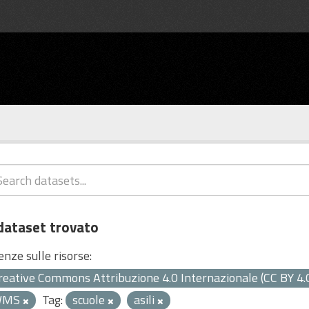
dataset trovato
enze sulle risorse:
reative Commons Attribuzione 4.0 Internazionale (CC BY 4.
WMS
Tag:
scuole
asili