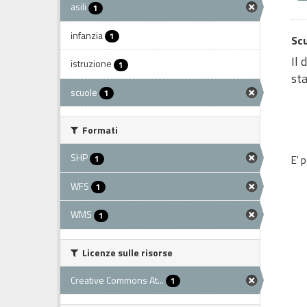
asili
1
infanzia
1
Scu
Il 
istruzione
1
sta
scuole
1
Formati
SHP
1
E' 
WFS
1
WMS
1
Licenze sulle risorse
Creative Commons At...
1