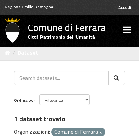
Salta
Regione Emilia Romagna
Accedi
al
contenuto
Comune di Ferrara
Città Patrimonio dell'Umanità
Dataset
Ordina per
1 dataset trovato
Organizzazioni:
Comune di Ferrara