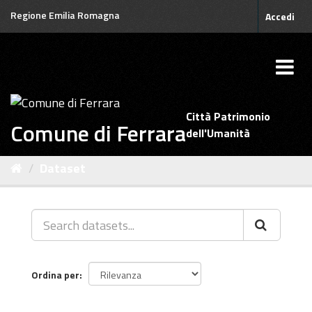
Salta
Regione Emilia Romagna
Accedi
al
contenuto
Città Patrimonio
Comune di Ferrara
dell'Umanità
Dataset
Ordina per